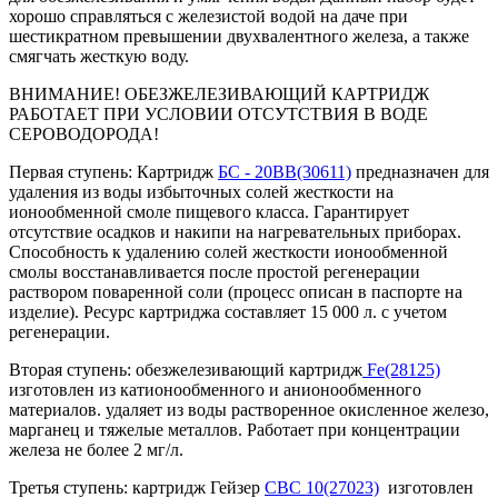
хорошо справляться с железистой водой на даче при
шестикратном превышении двухвалентного железа, а также
смягчать жесткую воду.
ВНИМАНИЕ! ОБЕЗЖЕЛЕЗИВАЮЩИЙ КАРТРИДЖ
РАБОТАЕТ ПРИ УСЛОВИИ ОТСУТСТВИЯ В ВОДЕ
СЕРОВОДОРОДА!
Первая ступень: Картридж
БС - 20BВ(30611)
предназначен для
удаления из воды избыточных солей жесткости на
ионообменной смоле пищевого класса. Гарантирует
отсутствие осадков и накипи на нагревательных приборах.
Способность к удалению солей жесткости ионообменной
смолы восстанавливается после простой регенерации
раствором поваренной соли (процесс описан в паспорте на
изделие). Ресурс картриджа составляет 15 000 л. с учетом
регенерации.
Вторая ступень: обезжелезивающий картридж
Fe(28125)
изготовлен из катионообменного и анионообменного
материалов. удаляет из воды растворенное окисленное железо,
марганец и тяжелые металлов. Работает при концентрации
железа не более 2 мг/л.
Третья ступень: картридж Гейзер
СВС 10(27023)
изготовлен