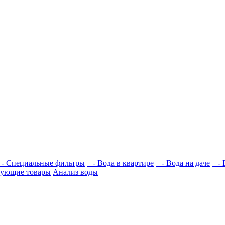
 Специальные фильтры
- Вода в квартире
- Вода на даче
- В
вующие товары
Анализ воды